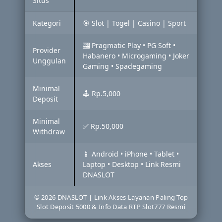
Situs
Kategori
🎯 Slot | Togel | Casino | Sport
🎰 Pragmatic Play • PG Soft •
Provider
Habanero • Microgaming • Joker
Unggulan
Gaming • Spadegaming
Minimal
🕹️ Rp.5,000
Deposit
Minimal
✅ Rp.50,000
Withdraw
📱 Android • iPhone • Tablet •
Akses
Laptop • Desktop • Link Resmi
DNASLOT
© 2026 DNASLOT | Link Akses Layanan Paling Top
Slot Deposit 5000 & Info Data RTP Slot777 Resmi