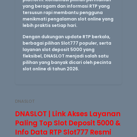
yang beragam dan informasi RTP yang
tersusun rapi membantu pengguna
menikmati pengalaman slot online yang
lebih praktis setiap hari.
Dengan dukungan update RTP berkala,
berbagai pilihan Slot777 populer, serta
layanan slot deposit 5000 yang
fleksibel, DNASLOT menjadi salah satu
pilihan yang banyak dicari oleh pecinta
slot online di tahun 2026.
DNASLOT
DNASLOT | Link Akses Layanan
Paling Top Slot Deposit 5000 &
Info Data RTP Slot777 Resmi