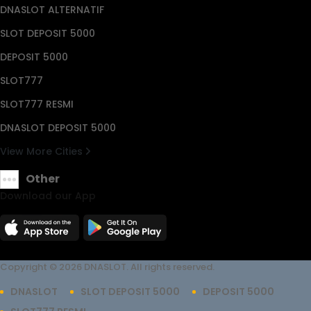
DNASLOT ALTERNATIF
SLOT DEPOSIT 5000
DEPOSIT 5000
SLOT777
SLOT777 RESMI
DNASLOT DEPOSIT 5000
View More Cities
Other
Download our App
Copyright © 2026 DNASLOT. All rights reserved.
DNASLOT
SLOT DEPOSIT 5000
DEPOSIT 5000