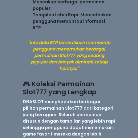
Mencakup berbagai permainan
populer.
Tampilan Lebih Rapi:
Memudahkan
pengguna memantau informasi
RTP.
"Info data RTP terverifikasi membantu
pengguna menemukan berbagai
permainan Slot777 yang sedang
populer dan banyak diminati setiap
harinya."
🎮 Koleksi Permainan
Slot777 yang Lengkap
DNASLOT menghadirkan berbagai
pilihan permainan Slot777 dari kategori
yang beragam. Seluruh permainan
disusun dengan tampilan yang lebih rapi
sehingga pengguna dapat menemukan
game favorit mereka dengan lebih