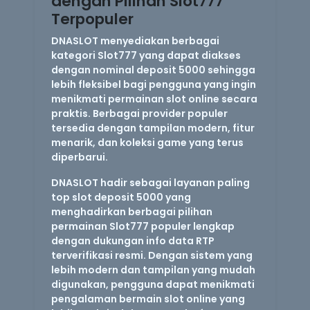
dengan Pilihan Slot777
Terpopuler
DNASLOT menyediakan berbagai
kategori Slot777 yang dapat diakses
dengan nominal deposit 5000 sehingga
lebih fleksibel bagi pengguna yang ingin
menikmati permainan slot online secara
praktis. Berbagai provider populer
tersedia dengan tampilan modern, fitur
menarik, dan koleksi game yang terus
diperbarui.
DNASLOT
hadir sebagai layanan paling
top
slot deposit 5000
yang
menghadirkan berbagai pilihan
permainan
Slot777
populer lengkap
dengan dukungan
info data RTP
terverifikasi resmi
. Dengan sistem yang
lebih modern dan tampilan yang mudah
digunakan, pengguna dapat menikmati
pengalaman bermain slot online yang