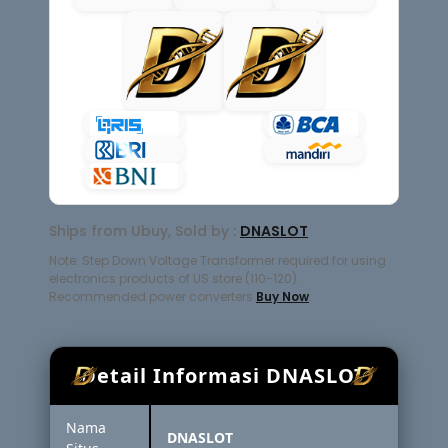
Ships from Ubuy, Sold by :
DNASLOT
Note: Step Down Voltage Transformer required for using
electronics products of US store (110-120).
Recommended power converters
Buy Now
.
Detail Informasi DNASLOT
Nama
DNASLOT