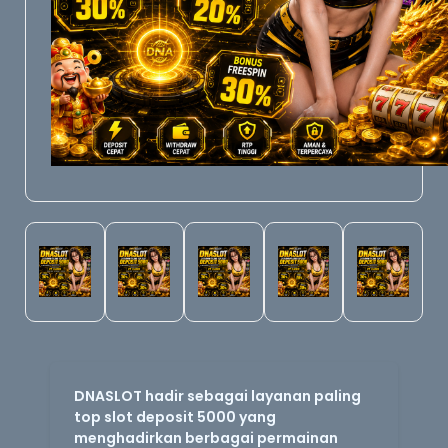
DNASLOT
hadir sebagai layanan paling
top
slot deposit 5000
yang
menghadirkan berbagai permainan