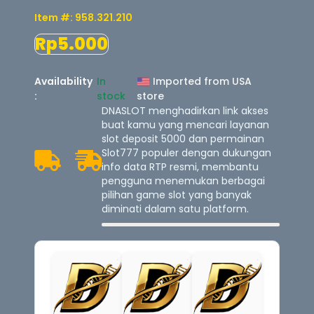
Item #:
958.321.210
Rp5.000
Availability
In
Imported from USA
:
stock
store
DNASLOT menghadirkan link akses
buat kamu yang mencari layanan
slot deposit 5000 dan permainan
Slot777 populer dengan dukungan
info data RTP resmi, membantu
pengguna menemukan berbagai
pilihan game slot yang banyak
diminati dalam satu platform.