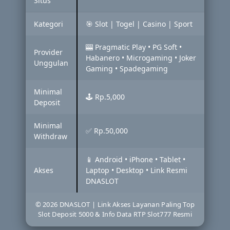
Situs
Kategori
🎯 Slot | Togel | Casino | Sport
🎰 Pragmatic Play • PG Soft •
Provider
Habanero • Microgaming • Joker
Unggulan
Gaming • Spadegaming
Minimal
🕹️ Rp.5,000
Deposit
Minimal
✅ Rp.50,000
Withdraw
📱 Android • iPhone • Tablet •
Akses
Laptop • Desktop • Link Resmi
DNASLOT
© 2026 DNASLOT | Link Akses Layanan Paling Top
Slot Deposit 5000 & Info Data RTP Slot777 Resmi