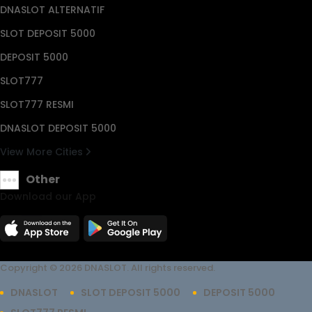
DNASLOT ALTERNATIF
SLOT DEPOSIT 5000
DEPOSIT 5000
SLOT777
SLOT777 RESMI
DNASLOT DEPOSIT 5000
View More Cities
Other
Download our App
Copyright © 2026 DNASLOT. All rights reserved.
DNASLOT
SLOT DEPOSIT 5000
DEPOSIT 5000